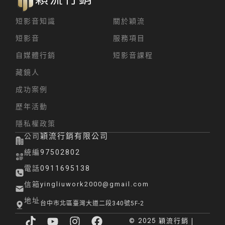
短影音知識
關於穎流
短影音
服務項目
自媒體行銷
短影音課程
藏鏡人
成功案例
歷年活動
隱私權政策
穎流行銷有限公司
公司
統編
97502802
電話
0911695138
信箱
yingliuwork2000@gmail.com
地址
台中市北區臺灣大道二段340號5F-2
T
Y
I
F
© 2025 穎流行銷 |