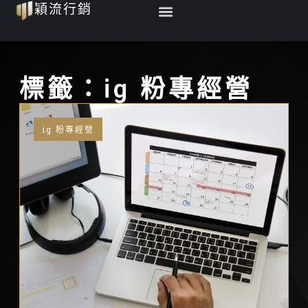
Menu
穎流行銷
跳
至
主
要
標籤：ig 粉專經營
內
容
ig 粉專經營