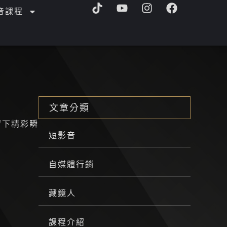
T
Y
I
F
音課程
i
o
n
a
k
u
s
c
t
t
t
e
o
u
a
b
k
b
g
o
e
r
o
a
k
m
文章分類
留下精彩瞬
短影音
自媒體行銷
藏鏡人
課程介紹