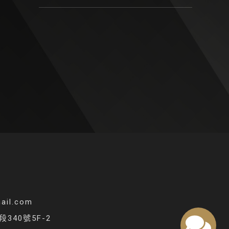
ail.com
40號5F-2