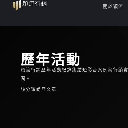
穎流行銷
跳
關於穎流
至
主
要
內
容
歷年活動
穎流行銷歷年活動紀錄集結短影音案例與行銷
間。
該分類尚無文章