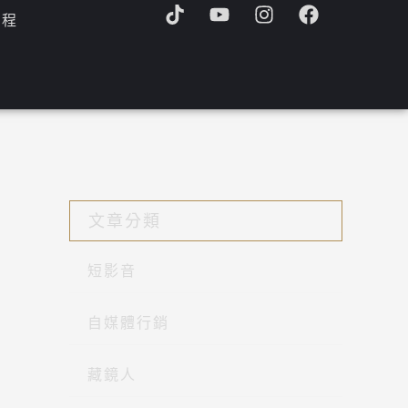
T
Y
I
F
課程
i
o
n
a
k
u
s
c
t
t
t
e
o
u
a
b
k
b
g
o
e
r
o
a
k
m
文章分類
短影音
自媒體行銷
藏鏡人