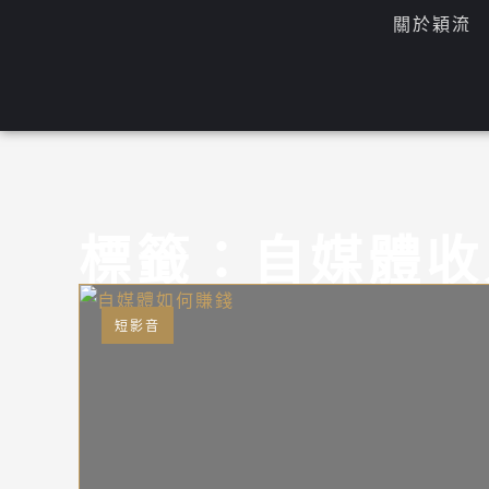
跳
關於穎流
至
主
要
內
容
標籤：自媒體收
短影音