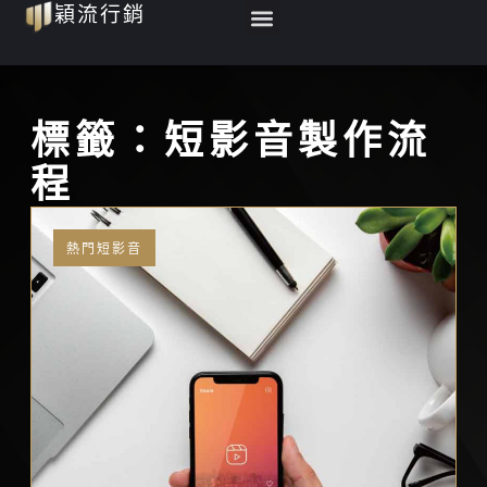
Menu
穎流行銷
跳
至
主
要
標籤：短影音製作流
內
程
容
熱門短影音