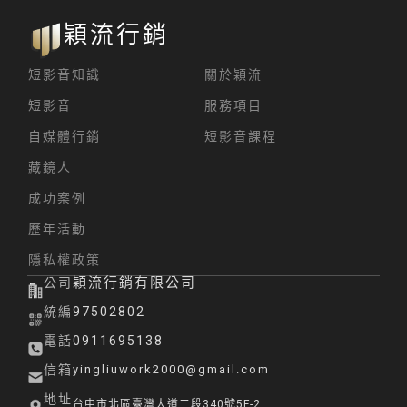
穎流行銷
短影音知識
關於穎流
短影音
服務項目
自媒體行銷
短影音課程
藏鏡人
成功案例
歷年活動
隱私權政策
穎流行銷有限公司
公司
統編
97502802
電話
0911695138
信箱
yingliuwork2000@gmail.com
地址
台中市北區臺灣大道二段340號5F-2