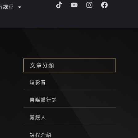
T
Y
I
F
音課程
i
o
n
a
k
u
s
c
t
t
t
e
o
u
a
b
k
b
g
o
e
r
o
a
k
m
文章分類
短影音
自媒體行銷
藏鏡人
課程介紹