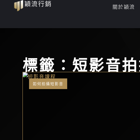
穎流行銷
跳
關於穎流
至
主
要
內
容
標籤：短影音拍
如何拍攝短影音