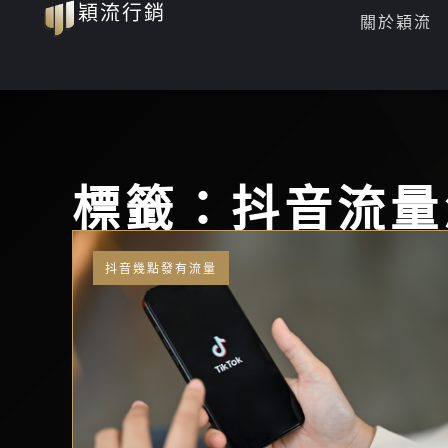
穎流行銷
跳
關於穎流
至
主
要
內
容
標籤：抖音流量
抖音幾點發有流量