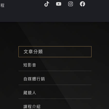
T
Y
I
F
課程
i
o
n
a
k
u
s
c
t
t
t
e
o
u
a
b
k
b
g
o
e
r
o
a
k
m
文章分類
短影音
自媒體行銷
藏鏡人
課程介紹