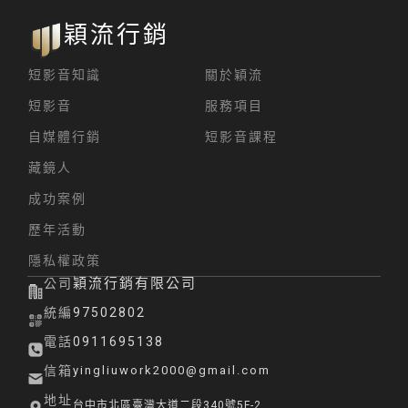
穎流行銷
短影音知識
關於穎流
短影音
服務項目
自媒體行銷
短影音課程
藏鏡人
成功案例
歷年活動
隱私權政策
穎流行銷有限公司
公司
統編
97502802
電話
0911695138
信箱
yingliuwork2000@gmail.com
地址
台中市北區臺灣大道二段340號5F-2