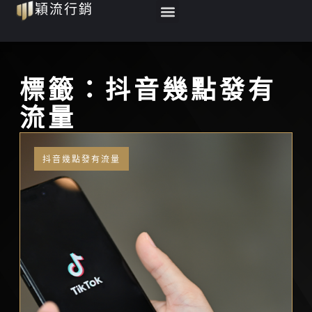
Menu
穎流行銷
跳
至
主
要
標籤：抖音幾點發有
內
流量
容
抖音幾點發有流量