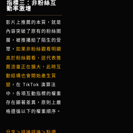
指標三：非粉絲互
動率激增
影片上推薦的本質，就是
內容突破了原有的粉絲圈
層，被推播給了陌生的受
眾，
如果非粉絲觀看明顯
高於粉絲觀看，這代表推
薦流量正在擴大，此時
互
動結構也會開始產生質
變
，在 TikTok 演算法
中，各項互動指標的權重
存在顯著差異，原則上嚴
格遵循以下的權重順序。
分享＞評論評論＞點讚