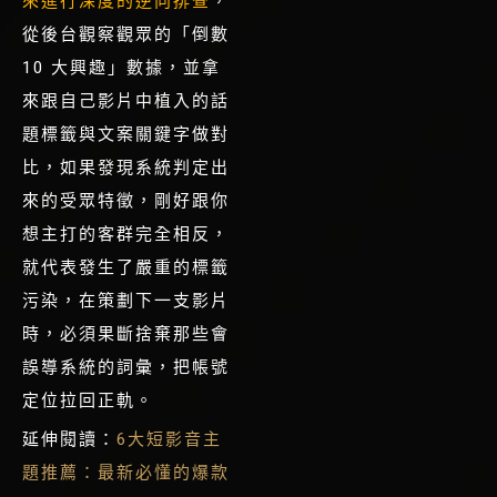
來進行深度的逆向排查
，
從
後台觀察觀眾的「倒數
10 大興趣」數據，並拿
來跟自己影片中植入的話
題標籤與文案關鍵字做對
比，
如果發現系統判定出
來的受眾特徵，剛好跟你
想主打的客群完全相反，
就代表發生了嚴重的標籤
污染，在策劃下一支影片
時，必須果斷捨棄那些會
誤導系統的詞彙，把帳號
定位拉回正軌。
延伸閱讀：
6大短影音主
題推薦：最新必懂的爆款