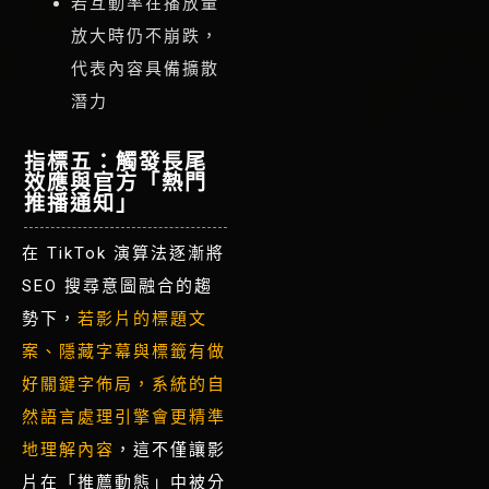
若互動率在播放量
放大時仍不崩跌，
代表內容具備擴散
潛力
指標五：觸發長尾
效應與官方「熱門
推播通知」
在 TikTok 演算法逐漸將
SEO 搜尋意圖融合的趨
勢下，
若影片的標題文
案、隱藏字幕與標籤有做
好關鍵字佈局，系統的自
然語言處理引擎會更精準
地理解內容
，
這不僅讓影
片在「推薦動態」中被分