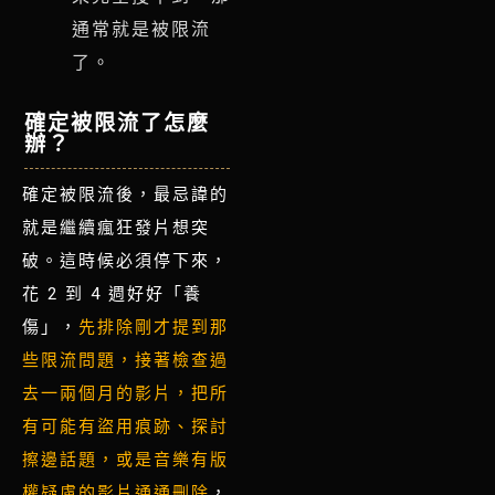
通常就是被限流
了
。
確定被限流了怎麼
辦？
確定被限流後，最忌諱的
就是繼續瘋狂發片想突
破。這時候必須停下來，
花 2 到 4 週好好「養
傷」，
先排除剛才提到那
些限流問題，接著
檢查過
去一兩個月的影片，把所
有可能有盜用痕跡、探討
擦邊話題，或是音樂有版
權疑慮的影片通通刪除
，