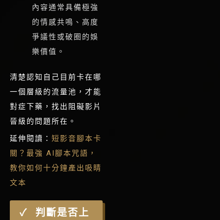
內容通常具備極強
的情感共鳴、高度
爭議性或破圈的娛
樂價值。
清楚認知自己目前卡在哪
一個層級的流量池，才能
對症下藥，找出阻礙影片
晉級的問題所在。
延伸閱讀：
短影音腳本卡
關？最強 AI腳本咒語，
教你如何十分鐘產出吸睛
文本
判斷是否上