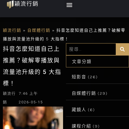
Menu
穎流行銷
跳
至
主
要
穎流行銷
»
自媒體行銷
»
抖音怎麼知道自己上推薦？破解零
內
播放與流量池升級的 5 大指標！
Se
Search
容
抖音怎麼知道自己上
推薦？破解零播放與
文章分類
流量池升級的 5 大指
短影音
(26)
標！
自媒體行銷
(29)
穎流行
7:46 上午
銷
2026-05-15
藏鏡人
(6)
課程介紹
(9)