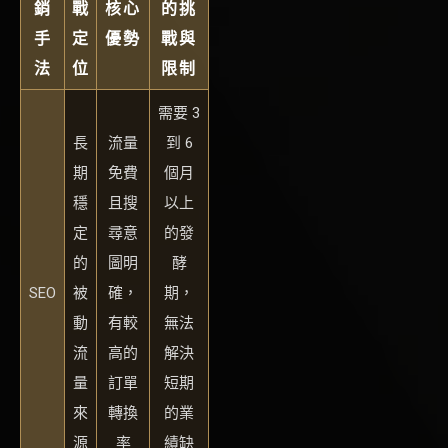
銷
戰
核心
的挑
手
定
優勢
戰與
法
位
限制
需要 3
長
流量
到 6
期
免費
個月
穩
且搜
以上
定
尋意
的發
的
圖明
酵
SEO
被
確，
期，
動
有較
無法
流
高的
解決
量
訂單
短期
來
轉換
的業
源
率
績缺