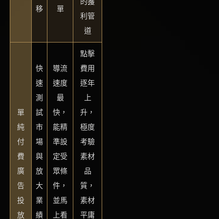
的獲
移
單
利管
道
點擊
快
導流
費用
速
速度
逐年
測
最
上
單
試
快，
升，
純
市
能精
極度
付
場
準設
考驗
費
與
定受
素材
廣
放
眾條
品
告
大
件，
質，
投
業
並馬
素材
放
績
上看
平庸