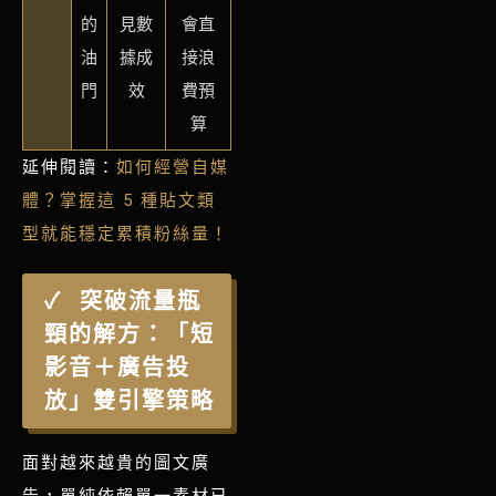
的
見數
會直
油
據成
接浪
門
效
費預
算
延伸閱讀：
如何經營自媒
體？掌握這 5 種貼文類
型就能穩定累積粉絲量！
突破流量瓶
頸的解方：「短
影音＋廣告投
放」雙引擎策略
面對越來越貴的圖文廣