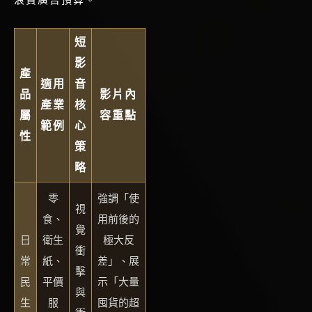
短
影
產
適用
音
品
影片內
產業
核
屬
容重點
範例
心
性
策
略
零
強調「使
視
食、
用前後的
覺
日
衛生
極大反
衝
常
紙、
差」、展
擊
民
平價
示「大量
與
生
服
囤貨的超