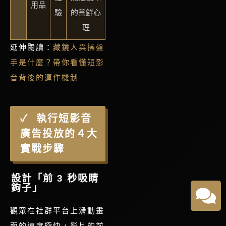
用品
驗
的嘗鮮心
理
延伸閱讀：
藏鏡人與操盤
手是什麼？帶你看懂短影
音背後的運作機制
執行短影音
廣告投放的４大
實戰步驟
設計「前 3 秒吸睛
鉤子」
觀眾在社群平台上滑動畫
面的速度極快，影片的前