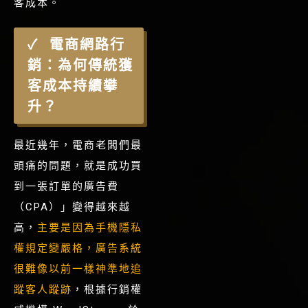
客成本。
電商網路行
銷：為何傳統獲
客成本持續攀
升？
最近幾年，電商老闆們最
頭痛的問題，就是成功買
到一張訂單的廣告費
（CPA）」變得越來越
高，
主要是因為手機隱私
權規定變嚴格，廣告系統
很難像以前一樣神準地追
蹤客人蹤跡
，根據行銷權