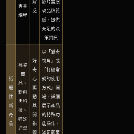
解
影片需展
專業
惑
現品牌質
課程
感，提供
充足的決
策資訊
以「獵奇
好
視角」或
募資
奇
「打破常
商
話
心
規的使用
品、
題
驅
方式」開
新創
性
動
場，詳細
黑科
新
與
展示產品
技、
奇
開
的特殊功
特殊
品
箱
能操作，
造型
體
滿足觀眾