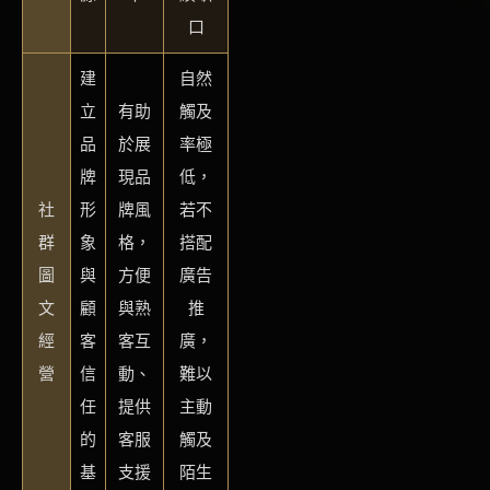
口
建
自然
立
有助
觸及
品
於展
率極
牌
現品
低，
社
形
牌風
若不
群
象
格，
搭配
圖
與
方便
廣告
文
顧
與熟
推
經
客
客互
廣，
營
信
動、
難以
任
提供
主動
的
客服
觸及
基
支援
陌生