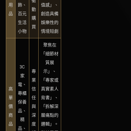
衝
用
飾、
值感」、
動
品
百元
創造具備
購
生活
娛樂性的
買
小物
情境短劇
聚焦在
「細節材
質展
3C
專
示」、
家
業
「專家或
電、
高
信
真實素人
專櫃
單
任
背書」、
保養
價
與
「拆解深
品、
商
深
層痛點的
精
品
度
邏輯」。
品、