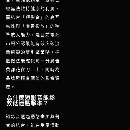
告，單純依賴單一素材已
經無法維持健康的利潤，
而結合「短影音」的高互
動性與「廣告投放」的精
準放大能力，是目前電商
市場公認最能有效突破流
量瓶頸的雙引擎策略，這
個做法能確保每一分廣告
費都花在刀口上，同時為
品牌累積有價值的影音資
產。
為什麼短影音能拯
救低迷點擊率？
短影音透過動態畫面與聲
音的結合，能在受眾滑動