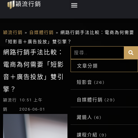
Menu
穎流行銷
跳
至
主
要
穎流行銷
»
自媒體行銷
»
網路行銷手法比較：電商為何需要
內
「短影音＋廣告投放」雙引擎？
Se
Search
容
網路行銷手法比較：
電商為何需要「短影
文章分類
音＋廣告投放」雙引
短影音
(26)
擎？
自媒體行銷
(29)
穎流行
10:51 上午
銷
2026-06-01
藏鏡人
(6)
課程介紹
(9)