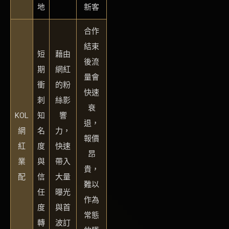
地
新客
合作
結束
短
藉由
後流
期
網紅
量會
衝
的粉
快速
刺
絲影
衰
KOL
知
響
退，
網
名
力，
報價
紅
度
快速
昂
業
與
帶入
貴，
配
信
大量
難以
任
曝光
作為
度
與首
常態
轉
波訂